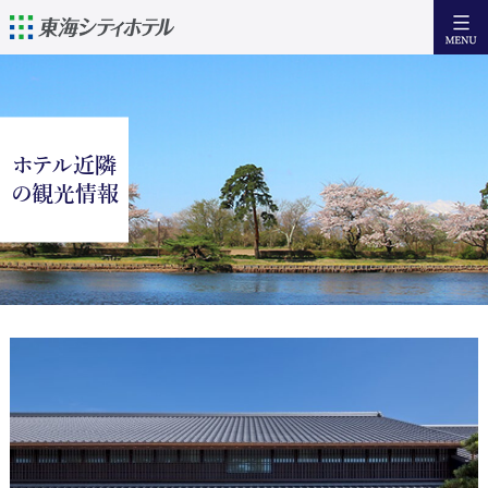
日本語
English
簡体中文
繁體中文
ホテル近隣
宿泊
の観光情報
設備・サービス
朝 食
アクセス
近隣の観光情報
お問い合わせ
Facebook
宿泊日からご予約