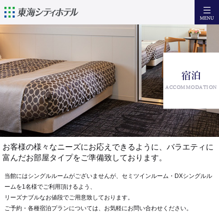
日本語
English
簡体中文
繁體中文
宿泊
宿泊
ACCOMMODATION
設備・サービス
朝 食
アクセス
お客様の様々なニーズにお応えできるように、バラエティに
近隣の観光情報
富んだお部屋タイプをご準備致しております。
お問い合わせ
当館にはシングルルームがございませんが、セミツインルーム・DXシングルル
ームを1名様でご利用頂けるよう、
Facebook
リーズナブルなお値段でご用意致しております。
ご予約・各種宿泊プランについては、お気軽にお問い合わせください。
宿泊日からご予約