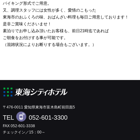
バイキング形式でご用意。
又、調理スタッフには女性が多く、愛情のこもった
東海市のおふくろの味、おばんざい料理も毎日ご用意しております！
是非ご賞味くださいませ！
素泊りでお申し込み頂いたお客様も、前日21時迄であれば
ご朝食をお付けする事が可能です。
（混雑状況によりお断りする場合もございます。）
〒476-0011 愛知県東海市富木島町前田面5
TEL
052-601-3300
FAX 052-601-3338
チェックイン／15：00～