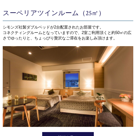
宿泊プランからご予約
スーペリアツインルーム（25㎡）
予約確認・キャンセル
シモンズ社製ダブルベッドが2台配置されたお部屋です。
コネクティングルームとなっていますので、2室ご利用頂くと約50㎡の広
さでゆったりと、ちょっぴり贅沢なご滞在をお楽しみ頂けます。