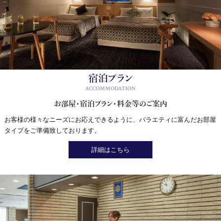
2026.07.01
名古屋・鶴舞公園で初めての献血体験
2026.06.21
サッカーワールドカップ2026 開幕
2026.06.14
国宝
宿泊プラン
2026.06.05
ACCOMMODATION
好きな事からは逃げられないのかもしれません。
お部屋・宿泊プラン・料金等のご案内
2026.05.28
お客様の様々なニーズにお応えできるように、バラエティに富んだお部屋
ネパールの辛いラーメン
タイプをご準備致しております。
2026.05.23
知多半島おすすめラーメン②『かりん亭』
詳細はこちら
2026.05.11
プロジェクト・観た映画・紹介
2026.05.04
SAKAMOTO DAYS
2026.04.28
日本語能力試験に向け