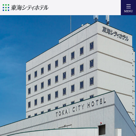
日本語
English
簡体中文
繁體中文
宿泊
設備・サービス
朝 食
アクセス
近隣の観光情報
お問い合わせ
Facebook
宿泊日からご予約