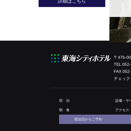
詳細はこちら
〒476-
TEL
052-
FAX 052
チェック
宿 泊
設備・
サ
朝 食
アクセス
宿泊日からご予約