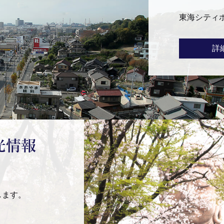
東海シティ
詳
光情報
します。