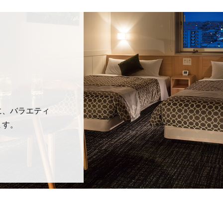
26.06.21
サッカーワールドカップ2026 
26.06.14
国宝
26.06.05
好きな事からは逃げられないの
26.05.28
ネパールの辛いラーメン
26.05.23
知多半島おすすめラーメン②『
26.05.11
プロジェクト・観た映画・紹介
に、バラエティ
26.05.04
SAKAMOTO DAYS
ます。
26.04.28
日本語能力試験に向け
26.04.21
犬山城へ行ってきました