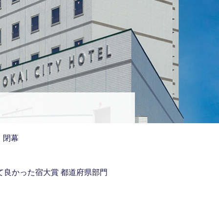
 閉幕
まって良かった宿大賞 都道府県部門
！
血体験