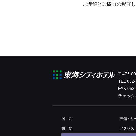
ご理解とご協力の程宜し
〒476-
TEL
052-
FAX 052
チェック
宿 泊
設備・
サ
朝 食
アクセス