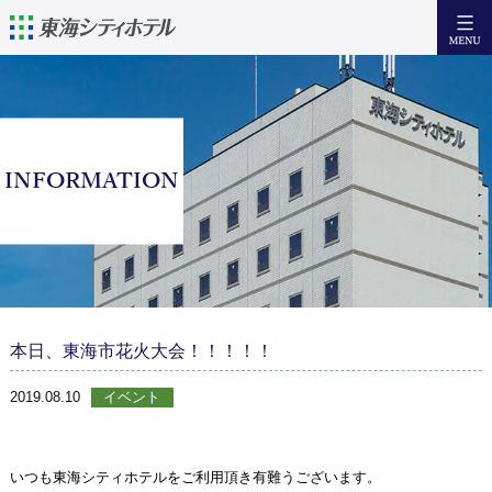
日本語
English
簡体中文
繁體中文
宿泊
INFORMATION
設備・サービス
朝 食
アクセス
近隣の観光情報
本日、東海市花火大会！！！！！
お問い合わせ
2019.08.10
イベント
Facebook
いつも東海シティホテルをご利用頂き有難うございます。
宿泊日からご予約