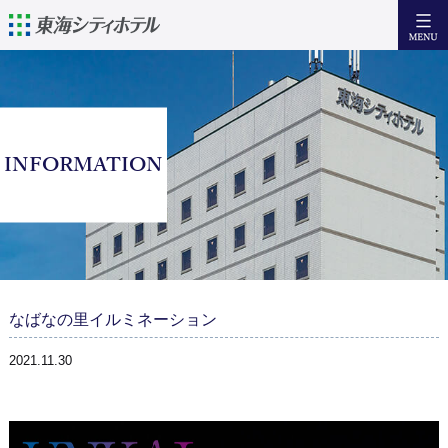
日本語
English
簡体中文
繁體中文
宿泊
INFORMATION
設備・サービス
朝 食
アクセス
近隣の観光情報
なばなの里イルミネーション
お問い合わせ
2021.11.30
Facebook
宿泊日からご予約