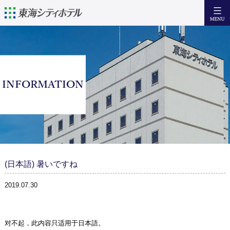
日本語
English
簡体中文
繁體中文
住宿
INFORMATION
设备·服务
早 餐
访问
周边观光信息
(日本語) 暑いですね
咨询
2019.07.30
Facebook
对不起，此内容只适用于
日本語
。
住宿预约