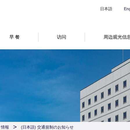
日本語
Eng
早 餐
访问
周边观光信
ト情報
(日本語) 交通規制のお知らせ