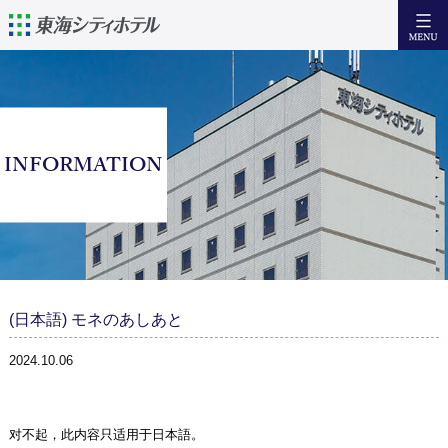
日本語
English
簡体中文
繁體中文
住宿
INFORMATION
设备·服务
早 餐
访问
周边观光信息
(日本語) モネのあしあと
咨询
2024.10.06
Facebook
对不起，此内容只适用于
日本語
。
住宿预约