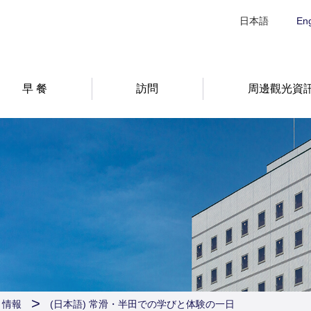
日本語
Eng
早 餐
訪問
周邊觀光資
ト情報
(日本語) 常滑・半田での学びと体験の一日