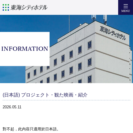
日本語
English
簡体中文
繁體中文
住宿
INFORMATION
設備·服務
早 餐
訪問
周邊觀光資訊
(日本語) プロジェクト・観た映画・紹介
咨詢
2026.05.11
Facebook
對不起，此內容只適用於
日本語
。
住宿預約