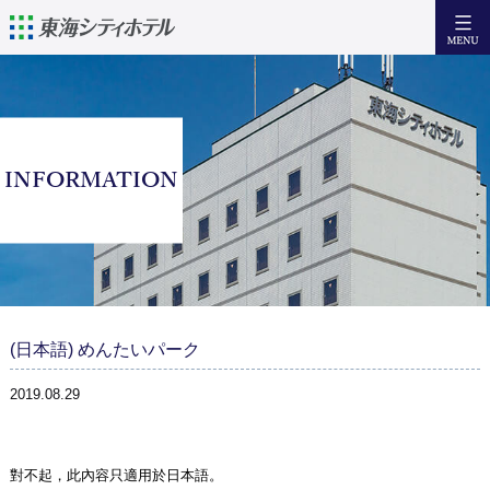
日本語
English
簡体中文
繁體中文
住宿
INFORMATION
設備·服務
早 餐
訪問
周邊觀光資訊
(日本語) めんたいパーク
咨詢
2019.08.29
Facebook
對不起，此內容只適用於
日本語
。
住宿預約