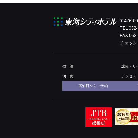
〒476-
TEL
052-
FAX 052
チェック
宿 泊
設備・
サ
朝 食
アクセス
宿泊日からご予約