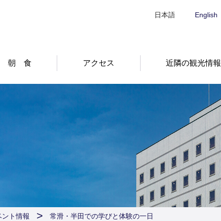
日本語
English
朝 食
アクセス
近隣の観光情
ベント情報
常滑・半田での学びと体験の一日