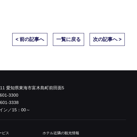
< 前の記事へ
一覧に戻る
次の記事へ >
0011 愛知県東海市富木島町前田面5
601-3300
-601-3338
イン／15：00～
ービス
ホテル近隣
の観光情報