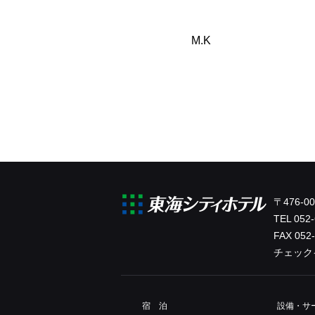
M.K
〒476-
TEL
052-
FAX 052
チェック
宿 泊
設備・
サ